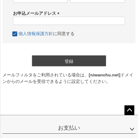
必
須
お申込メールアドレス
)
(
必
個人情報保護方針
に同意する
須
)
登録
メールフィルタをご利用されている場合は、
[niwanchu.net]
ドメイ
ンからのメールを受信できるように設定してください。
ペー
ジト
お支払い
ップ