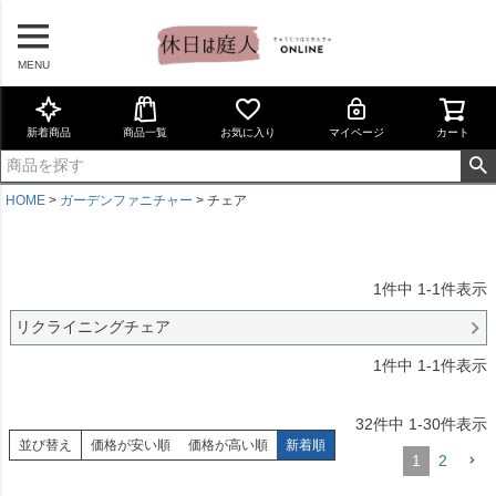
MENU
新着商品
商品一覧
お気に入り
マイページ
カート
HOME
ガーデンファニチャー
チェア
1
件中
1
-
1
件表示
リクライニングチェア
1
件中
1
-
1
件表示
32
件中
1
-
30
件表示
並び替え
価格が安い順
価格が高い順
新着順
1
2