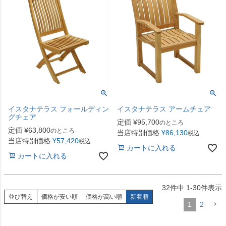
イスタナテラス フォールディン
イスタナテラス アームチェア
グチェア
定価
¥
95,700
のところ
定価
¥
63,800
のところ
当店特別価格
¥
86,130
税込
当店特別価格
¥
57,420
税込
カートに入れる
カートに入れる
32
件中
1
-
30
件表示
並び替え
価格が安い順
価格が高い順
新着順
1
2