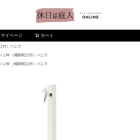
マイページ
カート
検索
口付）バニラ
ジュW （補助蛇口付）バニラ
ジュW （補助蛇口付）バニラ