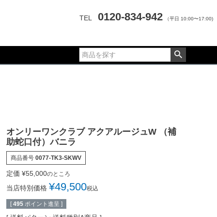
0120-834-942
TEL
（平日 10:00〜17:00)
オンリーワンクラブ アクアルージュW （補
助蛇口付）バニラ
商品番号
0077-TK3-SKWV
定価
¥
55,000
のところ
¥
49,500
当店特別価格
税込
[
495
ポイント進呈 ]