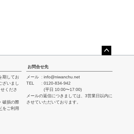
ペー
ジト
お問合せ先
ップ
を期してお
メール
info@niwanchu.net
へ
ございまし
TEL
0120-834-942
らせくださ
(平日 10:00〜17:00)
メールの返信につきましては、3営業日以内に
・破損の際
させていただいております。
ド
をご利用