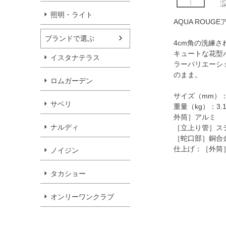
照明・ライト
AQUA ROU
ブランドで選ぶ
4cm角の洗練
キュートな花型
イスタナテラス
ラーバリエーシ
のまま。
ロムガーデン
サイズ（mm）：□4
サベリ
重量（kg）：3.
外筒］アルミ
ナルディ
［立上り管］ス
［蛇口部］銅合
仕上げ：［外筒
ノイジン
タカショー
オンリーワンクラブ