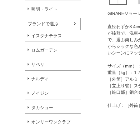
照明・ライト
GIRAREジラ
ブランドで選ぶ
直径わずか3.4
が抜群で、洗車
イスタナテラス
で、選ぶ楽しみ
からシックな色
ロムガーデン
いシーンにマッ
サベリ
サイズ（mm）：φ3
重量（kg）：1.
ナルディ
［外筒］アルミ
［立上り管］ス
［蛇口部］銅合
ノイジン
仕上げ：［外筒
タカショー
オンリーワンクラブ