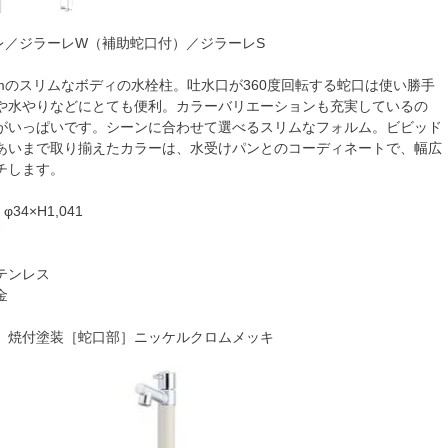
ーレ／ジラーレW（補助蛇口付）／ジラーレS
cmのスリムなボディの水栓柱。吐水口が360度回転する蛇口は使い勝手
や水やりなどにとても便利。カラーバリエーションも充実しているの
がいっぱいです。シーンに合わせて選べるスリムなフォルム。ビビッド
あいまで取り揃えたカラーは、水受けパンとのコーディネートで、幅広
チします。
4×H1,041
7
テンレス
金
］焼付塗装［蛇口部］ニッケルクロムメッキ