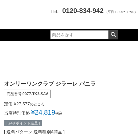
0120-834-942
TEL
（平日 10:00〜17:00)
オンリーワンクラブ ジラーレ バニラ
商品番号
0077-TK3-SAV
定価
¥
27,577
のところ
¥
24,819
当店特別価格
税込
[
248
ポイント進呈 ]
送料パターン
送料種別A商品