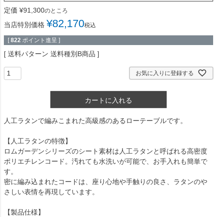
定価
¥
91,300
のところ
¥
82,170
当店特別価格
税込
[
822
ポイント進呈 ]
送料パターン
送料種別B商品
お気に入りに登録する
カートに入れる
人工ラタンで編みこまれた高級感のあるローテーブルです。
【人工ラタンの特徴】
ロムガーデンシリーズのシート素材は人工ラタンと呼ばれる高密度
ポリエチレンコード。汚れても水洗いが可能で、お手入れも簡単で
す。
密に編み込まれたコードは、座り心地や手触りの良さ、ラタンのや
さしい表情を再現しています。
【製品仕様】