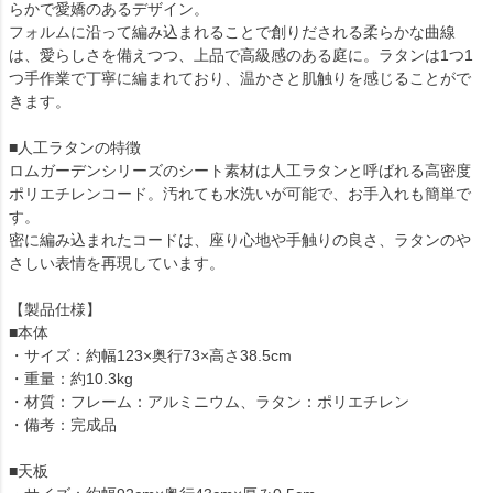
らかで愛嬌のあるデザイン。
フォルムに沿って編み込まれることで創りだされる柔らかな曲線
は、愛らしさを備えつつ、上品で高級感のある庭に。ラタンは1つ1
つ手作業で丁寧に編まれており、温かさと肌触りを感じることがで
きます。
■人工ラタンの特徴
ロムガーデンシリーズのシート素材は人工ラタンと呼ばれる高密度
ポリエチレンコード。汚れても水洗いが可能で、お手入れも簡単で
す。
密に編み込まれたコードは、座り心地や手触りの良さ、ラタンのや
さしい表情を再現しています。
【製品仕様】
■本体
・サイズ：約幅123×奥行73×高さ38.5cm
・重量：約10.3kg
・材質：フレーム：アルミニウム、ラタン：ポリエチレン
・備考：完成品
■天板