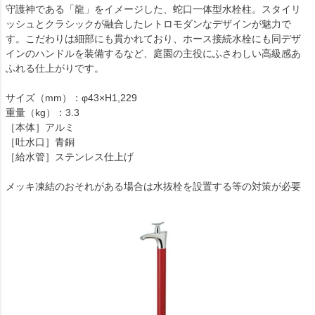
守護神である「龍」をイメージした、蛇口一体型水栓柱。スタイリ
ッシュとクラシックが融合したレトロモダンなデザインが魅力で
す。こだわりは細部にも貫かれており、ホース接続水栓にも同デザ
インのハンドルを装備するなど、庭園の主役にふさわしい高級感あ
ふれる仕上がりです。
サイズ（mm）：φ43×H1,229
重量（kg）：3.3
［本体］アルミ
［吐水口］青銅
［給水管］ステンレス仕上げ
メッキ凍結のおそれがある場合は水抜栓を設置する等の対策が必要