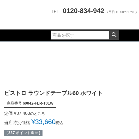
0120-834-942
TEL
（平日 10:00〜17:00)
ビストロ ラウンドテーブル60 ホワイト
商品番号
b0042-FER-T01W
定価
¥
37,400
のところ
¥
33,660
当店特別価格
税込
[
337
ポイント進呈 ]