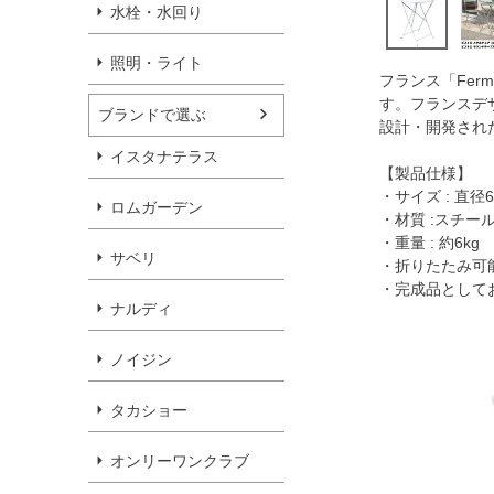
水栓・水回り
照明・ライト
フランス「Fer
す。フランスデ
ブランドで選ぶ
設計・開発され
イスタナテラス
【製品仕様】
・サイズ : 直径6
ロムガーデン
・材質 :スチー
・重量 : 約6kg
サベリ
・折りたたみ可
・完成品として
ナルディ
ノイジン
タカショー
オンリーワンクラブ