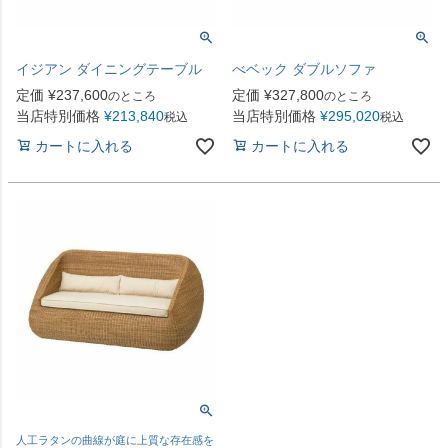
イジアン ダイニングテーブル
べベック ダブルソファ
定価
¥
237,600
定価
¥
327,800
のところ
のところ
当店特別価格
¥
213,840
当店特別価格
¥
295,020
税込
税込
カートに入れる
カートに入れる
人工ラタンの曲線が庭に上質な存在感を