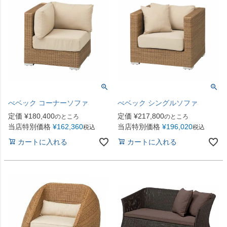
べベック コーナーソファ
べベック シングルソファ
定価
¥
180,400
定価
¥
217,800
のところ
のところ
当店特別価格
¥
162,360
当店特別価格
¥
196,020
税込
税込
カートに入れる
カートに入れる