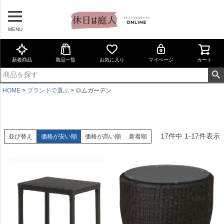
MENU
新着商品
商品一覧
お気に入り
マイページ
カート
HOME
ブランドで選ぶ
ロムガーデン
17
件中
1
-
17
件表示
並び替え
価格が安い順
価格が高い順
新着順