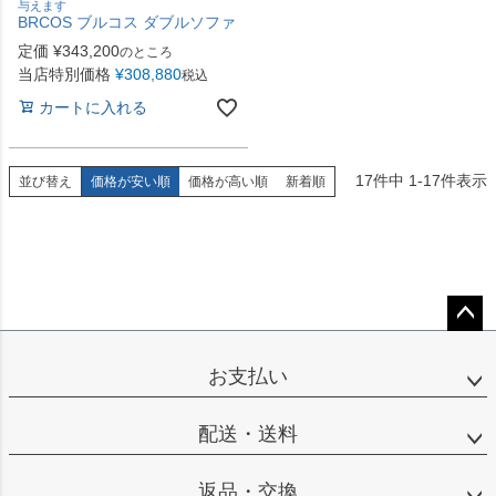
与えます
BRCOS ブルコス ダブルソファ
定価
¥
343,200
のところ
当店特別価格
¥
308,880
税込
カートに入れる
17
件中
1
-
17
件表示
並び替え
価格が安い順
価格が高い順
新着順
ペー
ジト
お支払い
ップ
へ
配送・送料
返品・交換